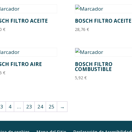
SCH FILTRO ACEITE
BOSCH FILTRO ACEITE
50
€
28,76
€
SCH FILTRO AIRE
BOSCH FILTRO
COMBUSTIBLE
36
€
5,92
€
3
4
…
23
24
25
→
tica de cookies
Mapa del Sitio
Declaración de Accesibilidad