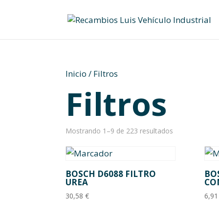
Skip
to
content
Inicio
/ Filtros
Filtros
Mostrando 1–9 de 223 resultados
BOSCH D6088 FILTRO
BOS
UREA
CO
30,58
€
6,9