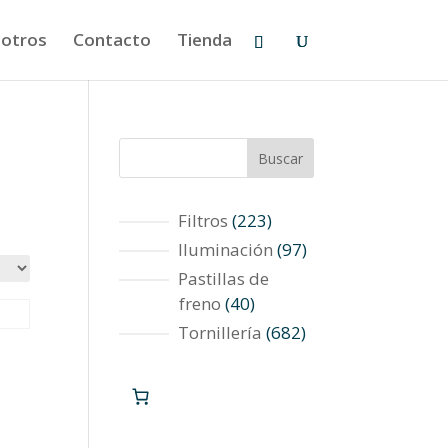
otros
Contacto
Tienda
Buscar
223
Filtros
223
productos
97
Iluminación
97
productos
Pastillas de
40
freno
40
productos
682
Tornillería
682
productos