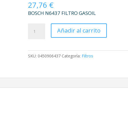
27,76
€
BOSCH N6437 FILTRO GASOIL
BOSCH
Añadir al carrito
N6437
FILTRO
GASOIL
cantidad
SKU:
0450906437
Categoría:
Filtros