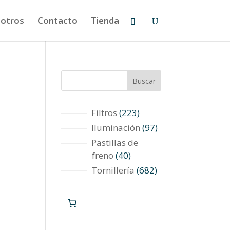
otros
Contacto
Tienda
Buscar
223
Filtros
223
productos
97
Iluminación
97
productos
Pastillas de
40
freno
40
productos
682
Tornillería
682
productos