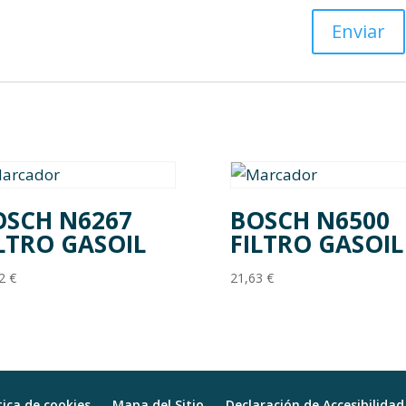
OSCH N6267
BOSCH N6500
LTRO GASOIL
FILTRO GASOIL
22
€
21,63
€
tica de cookies
Mapa del Sitio
Declaración de Accesibilidad