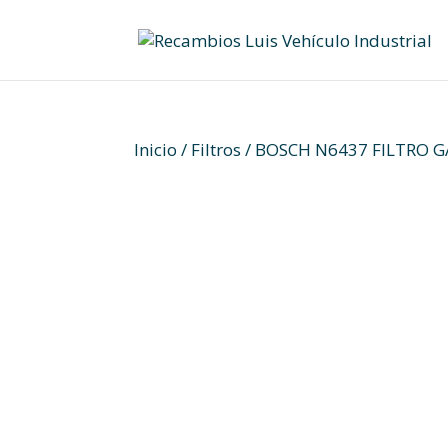
Skip
to
content
Inicio
/
Filtros
/ BOSCH N6437 FILTRO G