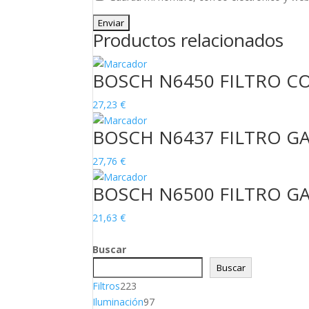
Productos relacionados
BOSCH N6450 FILTRO C
27,23
€
BOSCH N6437 FILTRO GA
27,76
€
BOSCH N6500 FILTRO GA
21,63
€
Buscar
Buscar
223
Filtros
223
productos
97
Iluminación
97