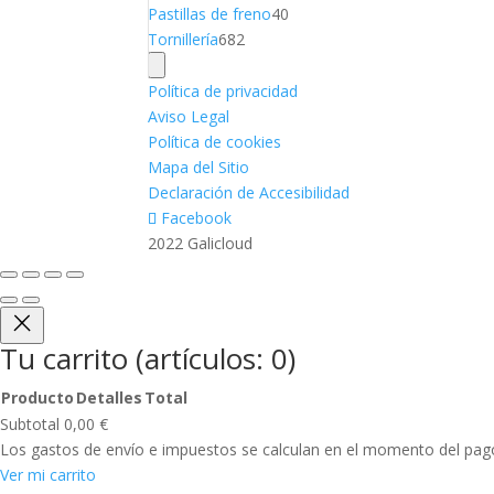
productos
40
Pastillas de freno
40
682
productos
Tornillería
682
productos
Política de privacidad
Aviso Legal
Política de cookies
Mapa del Sitio
Declaración de Accesibilidad
Facebook
2022 Galicloud
Tu carrito
(artículos: 0)
Producto
Detalles
Total
Productos
Subtotal
0,00 €
del
Los gastos de envío e impuestos se calculan en el momento del pag
carrito
Ver mi carrito