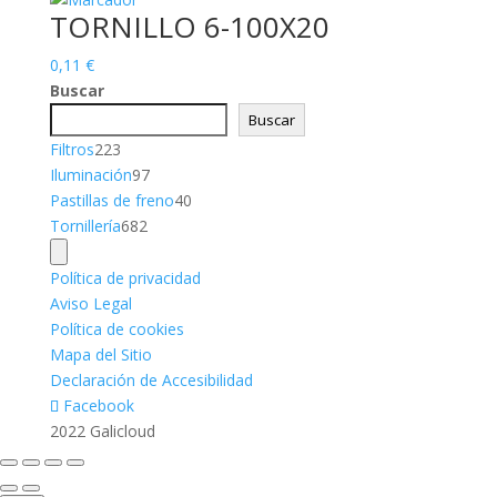
TORNILLO 6-100X20
0,11
€
Buscar
Buscar
223
Filtros
223
productos
97
Iluminación
97
productos
40
Pastillas de freno
40
682
productos
Tornillería
682
productos
Política de privacidad
Aviso Legal
Política de cookies
Mapa del Sitio
Declaración de Accesibilidad
Facebook
2022 Galicloud