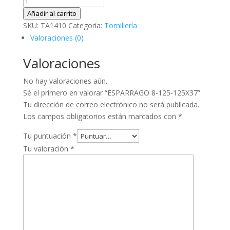
ESPARRAGO
8-
Añadir al carrito
125-
SKU:
TA1410
Categoría:
Tornillería
125X37
Valoraciones (0)
cantidad
Valoraciones
No hay valoraciones aún.
Sé el primero en valorar “ESPARRAGO 8-125-125X37”
Tu dirección de correo electrónico no será publicada.
Los campos obligatorios están marcados con
*
Tu puntuación
*
Tu valoración
*