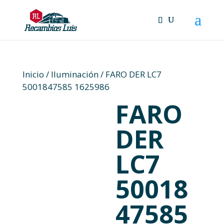
Skip
to
content
Inicio
/
Iluminación
/ FARO DER LC7
5001847585 1625986
FARO
DER
LC7
50018
47585