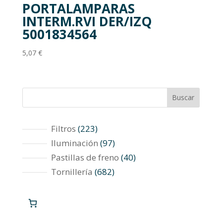
PORTALAMPARAS
INTERM.RVI DER/IZQ
5001834564
5,07
€
Buscar
223
Filtros
223
productos
97
Iluminación
97
productos
40
Pastillas de freno
40
productos
682
Tornillería
682
productos