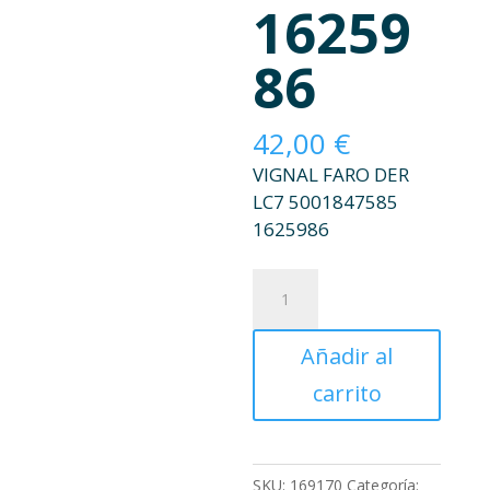
16259
86
42,00
€
VIGNAL FARO DER
LC7 5001847585
1625986
FARO
DER
LC7
Añadir al
5001847585
1625986
carrito
cantidad
SKU:
169170
Categoría: