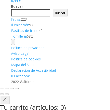
0,44
€
Buscar
Buscar
223
Filtros
223
productos
97
Iluminación
97
productos
40
Pastillas de freno
40
682
productos
Tornillería
682
productos
Política de privacidad
Aviso Legal
Política de cookies
Mapa del Sitio
Declaración de Accesibilidad
Facebook
2022 Galicloud
Tu carrito
(artículos: 0)