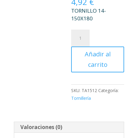
4,92
€
TORNILLO 14-
150X180
TORNILLO
14-
150X180
Añadir al
cantidad
carrito
SKU:
TA1512
Categoría:
Tornillería
Valoraciones (0)