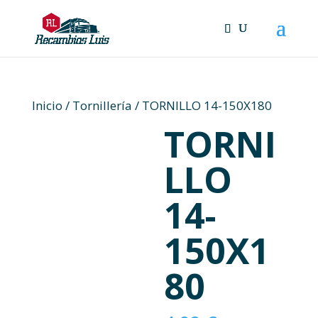
Skip
to
content
Inicio
/
Tornillería
/ TORNILLO 14-150X180
TORNI
LLO
14-
150X1
80