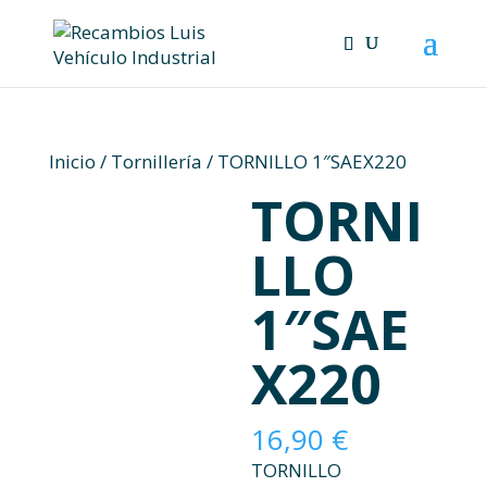
Skip
to
content
Inicio
/
Tornillería
/ TORNILLO 1″SAEX220
TORNI
LLO
1″SAE
X220
16,90
€
TORNILLO