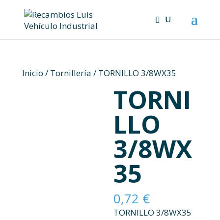
Skip
to
content
Inicio
/
Tornillería
/ TORNILLO 3/8WX35
TORNI
LLO
3/8WX
35
0,72
€
TORNILLO 3/8WX35