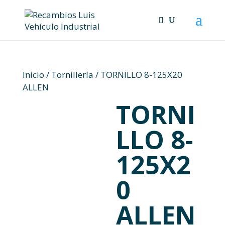
Skip
to
content
Inicio
/
Tornillería
/ TORNILLO 8-125X20
ALLEN
TORNI
LLO 8-
125X2
0
ALLEN