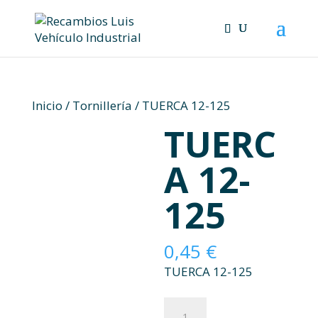
Skip
to
content
Inicio
/
Tornillería
/ TUERCA 12-125
TUERC
A 12-
125
0,45
€
TUERCA 12-125
TUERCA