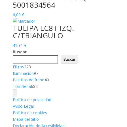
5001834564
6,00
€
TULIPA LC8T IZQ.
C/TRIANGULO
41,91
€
Buscar
Buscar
223
Filtros
223
productos
97
Iluminación
97
productos
40
Pastillas de freno
40
682
productos
Tornillería
682
productos
Política de privacidad
Aviso Legal
Política de cookies
Mapa del Sitio
Declaración de Accesibilidad