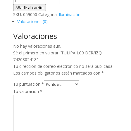
TULIPA
LC9
Añadir al carrito
DER/IZQ
SKU:
059000
Categoría:
Iluminación
7420802418
Valoraciones (0)
cantidad
Valoraciones
No hay valoraciones aún.
Sé el primero en valorar “TULIPA LC9 DER/IZQ
7420802418”
Tu dirección de correo electrónico no será publicada.
Los campos obligatorios están marcados con
*
Tu puntuación
*
Tu valoración
*