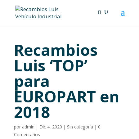
Skip
to
content
Recambios
Luis ‘TOP’
para
EUROPART en
2018
por
admin
|
Dic 4, 2020
|
Sin categoría
|
0
Comentarios