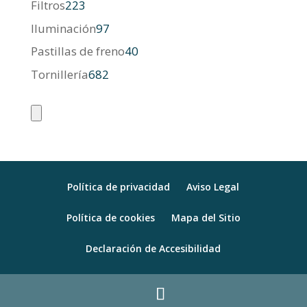
223
Filtros
223
productos
97
Iluminación
97
productos
40
Pastillas de freno
40
productos
682
Tornillería
682
productos
Política de privacidad
Aviso Legal
Política de cookies
Mapa del Sitio
Declaración de Accesibilidad